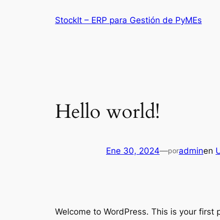
Saltar
StockIt – ERP para Gestión de PyMEs
al
contenido
Hello world!
Ene 30, 2024
—
admin
en
por
Welcome to WordPress. This is your first po