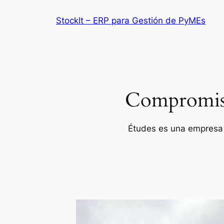
Saltar
StockIt – ERP para Gestión de PyMEs
al
contenido
Compromiso 
Études es una empresa p