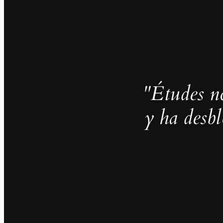
"Études no
y ha desb